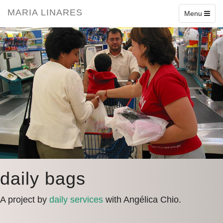
1
2
3
4
5
6
7
8
9
MARIA LINARES
Toggle
Menu
navigation
daily bags
A project by
daily services
with Angélica Chio.