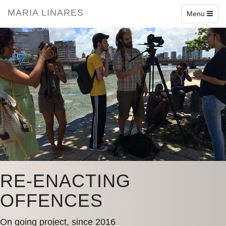
1
2
3
4
5
6
7
MARIA LINARES
Toggle
Menu
navigation
RE-ENACTING
OFFENCES
On going project, since 2016