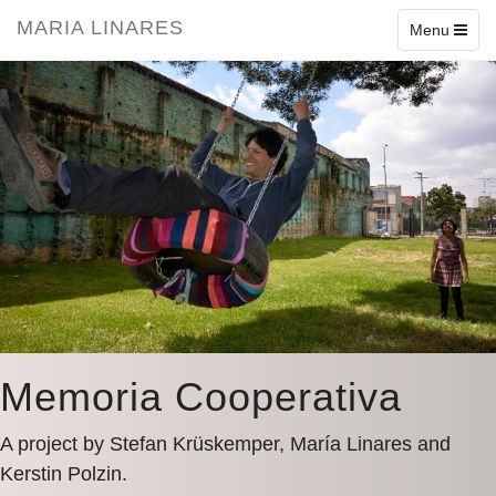
1
2
3
4
5
6
7
8
9
10
11
12
MARIA LINARES
Toggle
Menu
navigation
Memoria Cooperativa
A project by Stefan Krüskemper, María Linares and
Kerstin Polzin.